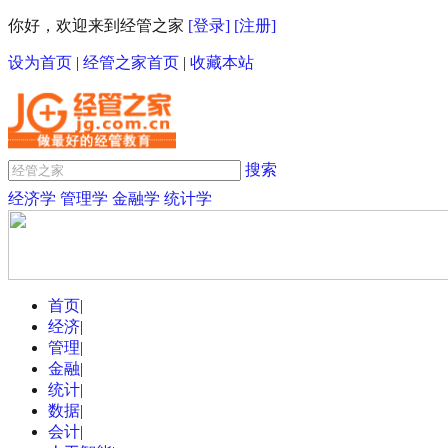
你好，欢迎来到经管之家
[登录]
[注册]
设为首页
|
经管之家首页
|
收藏本站
搜索
经济学
管理学
金融学
统计学
首页
|
经济
|
管理
|
金融
|
统计
|
数据
|
会计
|