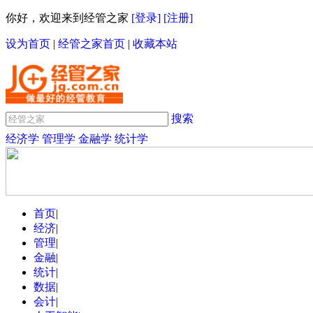
你好，欢迎来到经管之家
[登录]
[注册]
设为首页
|
经管之家首页
|
收藏本站
搜索
经济学
管理学
金融学
统计学
首页
|
经济
|
管理
|
金融
|
统计
|
数据
|
会计
|