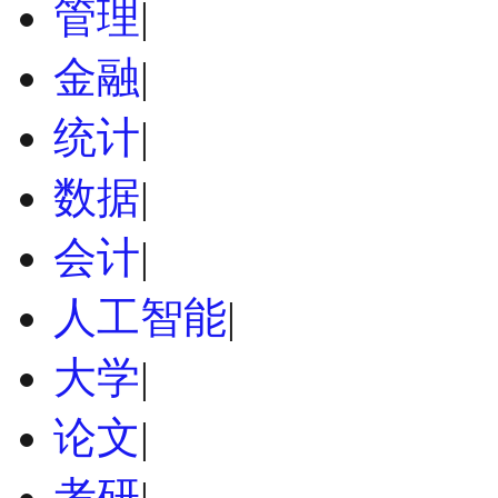
管理
|
金融
|
统计
|
数据
|
会计
|
人工智能
|
大学
|
论文
|
考研
|