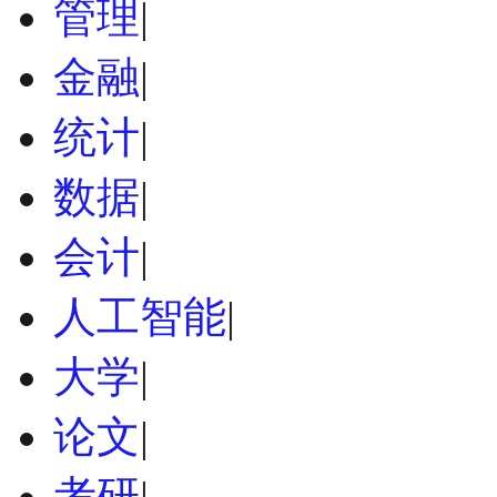
管理
|
金融
|
统计
|
数据
|
会计
|
人工智能
|
大学
|
论文
|
考研
|