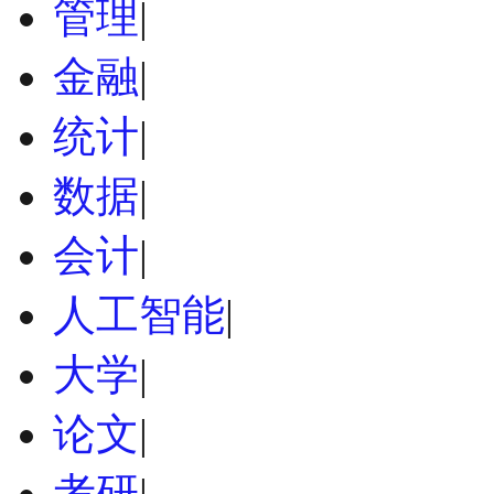
管理
|
金融
|
统计
|
数据
|
会计
|
人工智能
|
大学
|
论文
|
考研
|