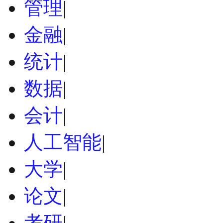
管理
|
金融
|
统计
|
数据
|
会计
|
人工智能
|
大学
|
论文
|
考研
|