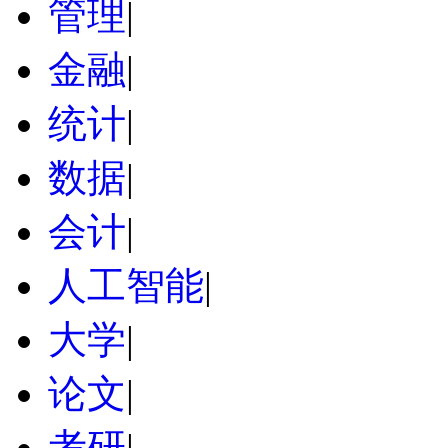
管理
|
金融
|
统计
|
数据
|
会计
|
人工智能
|
大学
|
论文
|
考研
|