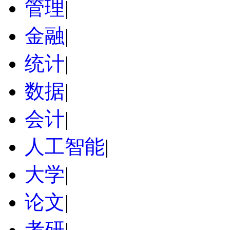
管理
|
金融
|
统计
|
数据
|
会计
|
人工智能
|
大学
|
论文
|
考研
|