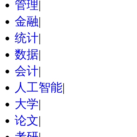
管理
|
金融
|
统计
|
数据
|
会计
|
人工智能
|
大学
|
论文
|
考研
|