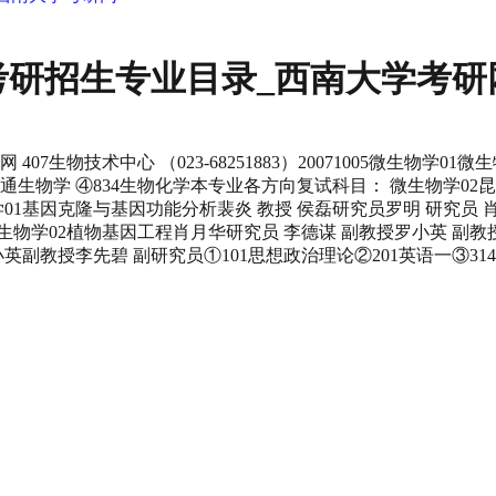
年考研招生专业目录_西南大学考研
7生物技术中心 （023-68251883）20071005微生物学01
57普通生物学 ④834生物化学本专业各方向复试科目： 微生物学
学01基因克隆与基因功能分析裴炎 教授 侯磊研究员罗明 研究员 肖
生物学02植物基因工程肖月华研究员 李德谋 副教授罗小英 副教
小英副教授李先碧 副研究员①101思想政治理论②201英语一③31