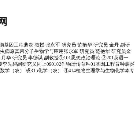
网
微生物基因工程裴炎 教授 张永军 研究员 范艳华 研究员 金丹 副研
02昆虫病原真菌分子生物学与应用张永军 研究员 范艳华 研究员金
月华 研究员 李德谋 副教授①101思想政治理论 ②201英语一
授李先碧副研究员同上090102作物遗传育种01基因工程育种裴炎
4数学（农） 或315化学（农） ④414植物生理学与生物化学本专