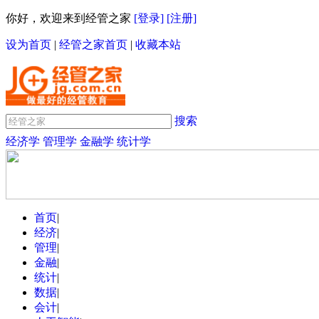
你好，欢迎来到经管之家
[登录]
[注册]
设为首页
|
经管之家首页
|
收藏本站
搜索
经济学
管理学
金融学
统计学
首页
|
经济
|
管理
|
金融
|
统计
|
数据
|
会计
|