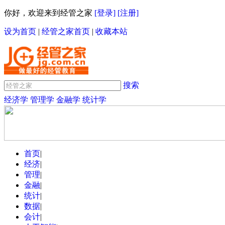
你好，欢迎来到经管之家
[登录]
[注册]
设为首页
|
经管之家首页
|
收藏本站
搜索
经济学
管理学
金融学
统计学
首页
|
经济
|
管理
|
金融
|
统计
|
数据
|
会计
|