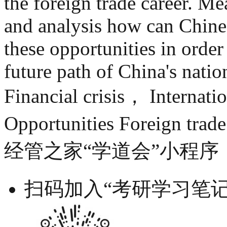
the foreign trade career. M
and analysis how can Chin
these opportunities in order 
future path of China's nati
Financial crisis， Internati
Opportunities Foreign trad
经管之家“学道会”小程序
扫码加入“考研学习笔记