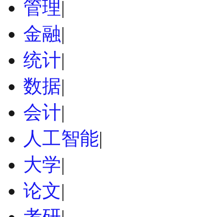
管理
|
金融
|
统计
|
数据
|
会计
|
人工智能
|
大学
|
论文
|
考研
|