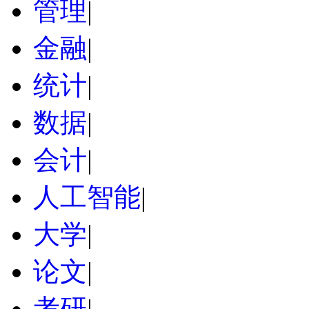
管理
|
金融
|
统计
|
数据
|
会计
|
人工智能
|
大学
|
论文
|
考研
|