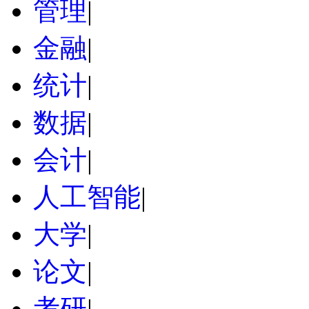
管理
|
金融
|
统计
|
数据
|
会计
|
人工智能
|
大学
|
论文
|
考研
|