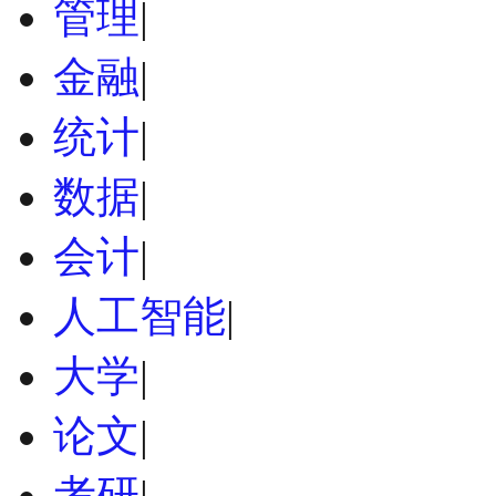
管理
|
金融
|
统计
|
数据
|
会计
|
人工智能
|
大学
|
论文
|
考研
|