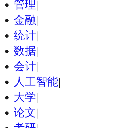
管理
|
金融
|
统计
|
数据
|
会计
|
人工智能
|
大学
|
论文
|
考研
|