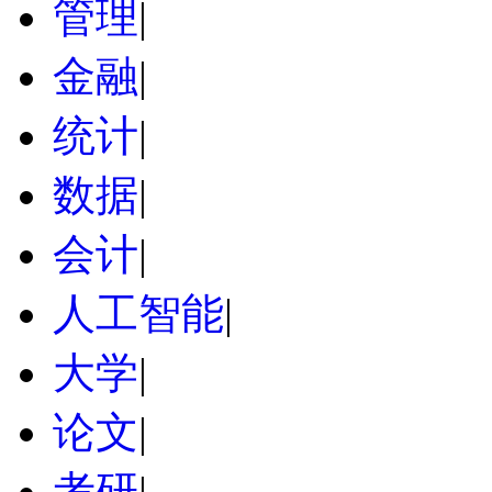
管理
|
金融
|
统计
|
数据
|
会计
|
人工智能
|
大学
|
论文
|
考研
|