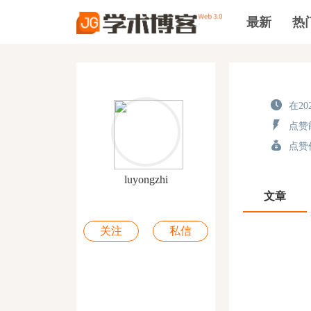
最新
热
在202
点赞能
点赞价
luyongzhi
文章
关注
私信