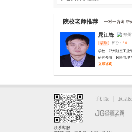
院校老师推荐
一对一咨询 帮
晁江锋
郑州
硕导
评分：
5.0
学校：
郑州航空工业
研究领域：
风险管理
立即咨询
李**
哈尔滨
博导
评分：
5.0
学校：
东北农业大学
-
研究领域：
经济管理，农业经济与管理，应用经济学，管理
|
手机版
意见
立即咨询
联系客服