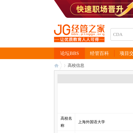
论坛BBS
经管百科
项目
高校信息
经
›
高校名
上海外国语大学
称