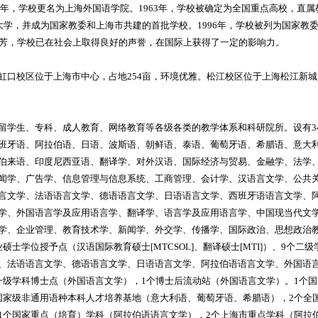
56年，学校更名为上海外国语学院。1963年，学校被确定为全国重点高校，直属
大学，并成为国家教委和上海市共建的首批学校。1996年，学校被列为国家教委“
芬芳，学校已在社会上取得良好的声誉，在国际上获得了一定的影响力。
虹口校区位于上海市中心，占地254亩，环境优雅。松江校区位于上海松江新城，
留学生、专科、成人教育、网络教育等各级各类的教学体系和科研院所。设有3
班牙语、阿拉伯语、日语、波斯语、朝鲜语、泰语、葡萄牙语、希腊语、意大
伯来语、印度尼西亚语、翻译学、对外汉语、国际经济与贸易、金融学、法学
闻学、广告学、信息管理与信息系统、工商管理、会计学、汉语言文学、公共关
言文学、法语语言文学、德语语言文学、日语语言文学、西班牙语语言文学、
学、外国语言学及应用语言学、翻译学、语言学及应用语言学、中国现当代文
学、企业管理、教育技术学、新闻学、外交学、传播学、国际政治、思想政治
士学位授予点（汉语国际教育硕士[MTCSOL]、翻译硕士[MTI]）、9个二
、法语语言文学、德语语言文学、日语语言文学、阿拉伯语语言文学、外国语
一级学科博士点（外国语言文学），1个博士后流动站（外国语言文学）。1个
国家级非通用语种本科人才培养基地（意大利语、葡萄牙语、希腊语），2个全
1个国家重点（培育）学科（阿拉伯语语言文学），2个上海市重点学科（阿拉