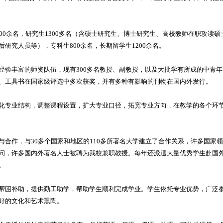
00余名，研究生1300多名（含硕士研究生、博士研究生、高校教师在职攻读硕
研究人员等），专科生800余名，长期留学生1200余名。
经验丰富的师资队伍，现有300多名教授、副教授，以及大批学有所成的中青
、工具书在国家级评选中多次获奖，并有多种有影响的刊物在国内外发行。
化专业结构，调整课程设置，扩大专业口径，拓宽专业方向，在教学的各个环
与合作，与30多个国家和地区的110多所著名大学建立了合作关系，许多国家
问，许多国内外著名人士被聘为我校兼职教授。每年还派遣大量优秀学生赴国
。
帮困补助，提供勤工助学，帮助学生顺利完成学业。学生依托专业优势，广泛
好的文化和艺术熏陶。