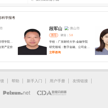
你科学报考
段军山
市
佛山市
博导
评分：
5.0
管理学院
-
商学院
学校：
广东财经大学
-
金融学院
与资产定价
研究领域：
数字金融、公司金融、家庭金融
立即咨询
赵林海
市
泉州市
博导
评分：
5.0
经济与管理学院
学校：
华侨大学
-
经济与金融学院
学，金融学，国际贸易学，工商管理，
研究领域：
金融学；经济学；管理科学与工程；工商管理
|
|
|
|
|
反馈
帮助
新手入门
用户手册
友情链接
立即咨询