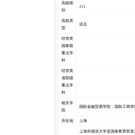
高校级
211
别
管
高校类
语言
型
经管类
国家级
重点学
科
经管类
之
省部级
重点学
科
相关学
国际金融贸易学院，国际工商管
院
所在地
上海
上海外国语大学是国家教育部直属