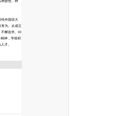
各种肤色、种
科性外国语大
发有为。从成立
不懈追求。60
外精神，学校积
色人才。