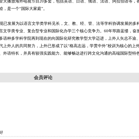
全天播放海外电视节目20多套，包括英语、日语、俄语、法语、阿拉伯语等，
睦，是一个“国际大家庭”。
校现已发展为以语言文学类学科见长，文、教、经、管、法等学科协调发展的多
言文学类专业、复合型专业和国际化办学三个核心竞争力。60年筚路蓝缕，奋
多语种多学科学院再到现在的向国际化研究教学型大学迈进，上外人矢志不渝、
代上外人的共同努力，上外已形成了以“格高志远，学贯中外”校训为核心的上
、外语特长，并具有较强实践能力、能够畅达进行跨文化沟通的高端国际型特
会员评论
好