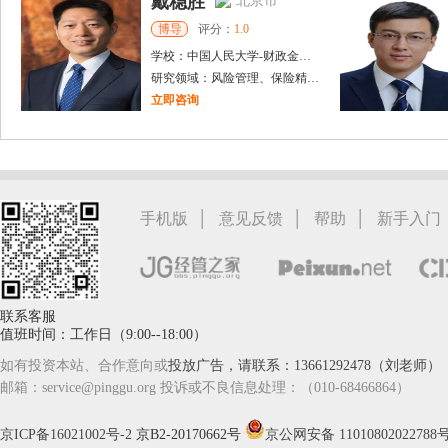
戴稳胜
北京市
博导
评分：
1.0
学校：
中国人民大学
-
财政金融学院
研究领域：
风险管理、保险精算、人民币国际化
立即咨询
陈传红
武汉市
硕导
评分：
5.0
学校：
中南民族大学
-
管理学院
研究领域：
数字经济与消费行为，共享经济与协同消费，创新与采纳行为
|
|
|
手机版
意见反馈
帮助
新手入门
立即咨询
联系客服
值班时间：工作日（9:00--18:00）
如有投资本站、合作意向或
投放广告，请联系：13661292478（刘老师）
邮箱：service@pinggu.org 投诉或不良信息处理：（010-68466864）
京ICP备16021002号-2
京B2-20170662号
京公网安备 11010802022788