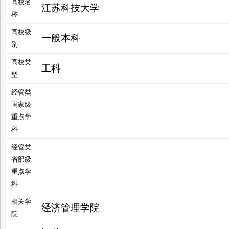
高校名
江苏科技大学
称
高校级
一般本科
别
管
高校类
工科
型
经管类
国家级
重点学
科
经管类
之
省部级
重点学
科
相关学
经济管理学院
院