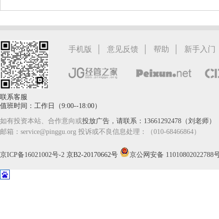
陈传红
武汉市
硕导
评分：
5.0
学校：
中南民族大学
-
管理学院
研究领域：
数字经济与消费行为，共享经济与协同消费，创新与采纳行为
|
|
|
手机版
意见反馈
帮助
新手入门
立即咨询
联系客服
值班时间：工作日（9:00--18:00）
如有投资本站、合作意向或
投放广告，请联系：13661292478（刘老师）
邮箱：service@pinggu.org 投诉或不良信息处理：（010-68466864）
京ICP备16021002号-2
京B2-20170662号
京公网安备 11010802022788