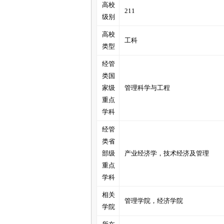
高校
211
级别
管
高校
工科
类型
经管
类国
家级
管理科学与工程
重点
学科
之
经管
类省
部级
产业经济学，技术经济及管理
重点
学科
相关
管理学院，经济学院
学院