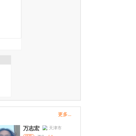
更多...
万志宏
天津市