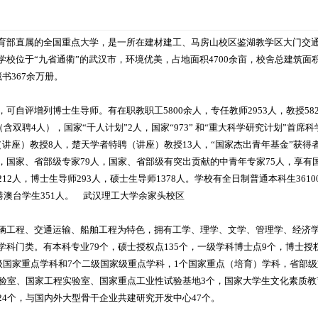
育部直属的全国重点大学，是一所在建材建工、马房山校区鉴湖教学区大门交
校位于“九省通衢”的武汉市，环境优美，占地面积4700余亩，校舍总建筑面积
书367余万册。
可自评增列博士生导师。有在职教职工5800余人，专任教师2953人，教授58
（含双聘4人），国家“千人计划”2人，国家“973” 和“重大科学研究计划”首席
讲座）教授8人，楚天学者特聘（讲座）教授13人，“国家杰出青年基金”获得者
，国家、省部级专家79人，国家、省部级有突出贡献的中青年专家75人，享有
2人，博士生导师293人，硕士生导师1378人。学校有全日制普通本科生3610
及港澳台学生351人。 武汉理工大学余家头校区
辆工程、交通运输、船舶工程为特色，拥有工学、理学、文学、管理学、经济
科门类。有本科专业79个，硕士授权点135个，一级学科博士点9个，博士授权
一级国家重点学科和7个二级国家级重点学科，1个国家重点（培育）学科，省部
实验室、国家工程实验室、国家重点工业性试验基地3个，国家大学生文化素质教
4个，与国内外大型骨干企业共建研究开发中心47个。