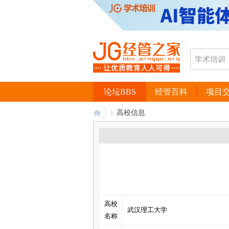
论坛BBS
经管百科
项目
高校信息
经
›
高校
武汉理工大学
名称