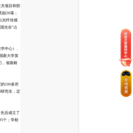
攻关项目和部
奖励26项；
，以光纤传感
国光谷”占
教学中心）、
国家大学英
门，省级精
100多所
和研究生，定
，先后成立了
95个；学校