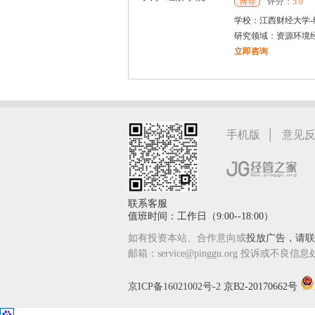
博导
评分：
5.0
学校：
江西财经大学
-
研究领域：
资源环境
立即咨询
何斌锋
苏州
其他
评分：
5.0
学校：
南京大学
-
终身
研究领域：
技术经济学、
|
手机版
意见
立即咨询
联系客服
值班时间：工作日（9:00--18:00）
如有投资本站、合作意向或
投放广告，请联系
邮箱：service@pinggu.org 投诉或不良信息
京ICP备16021002号-2
京B2-20170662号