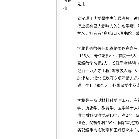
所在
家
湖北
地
武汉理工大学是中央部属高校，教
行业拥有巨大影响力的知名学府。学
方米。拥有有4座现代化图书馆，藏
学校具有教授任职资格整体审定权，
1185人。专任教师中，有院士6人
家级教学名师2人，长江学者特聘（
纪百千万人才工程”国家级人选9人
殊津贴、湖北省政府专项津贴人员21
硕士生16200余人，外国留学生
学校是一所以材料科学与工程、车
学、历史学、教育学、医学等十大学
博士后科研流动站13个。有2个
特色、优势学科28个，国家重点
省部级重点实验室和工程研究中心2