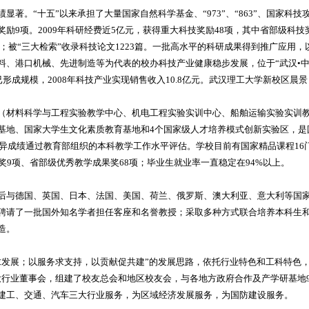
显著。“十五”以来承担了大量国家自然科学基金、“973”、“863”、国家科技
励9项。2009年科研经费近5亿元，获得重大科技奖励48项，其中省部级科技
4项；被“三大检索”收录科技论文1223篇。一批高水平的科研成果得到推广应用
料、港口机械、先进制造等为代表的校办科技产业健康稳步发展，位于“武汉•中
已形成规模，2008年科技产业实现销售收入10.8亿元。武汉理工大学新校区晨景
（材料科学与工程实验教学中心、机电工程实验实训中心、船舶运输实验实训
基地、国家大学生文化素质教育基地和4个国家级人才培养模式创新实验区，是
优异成绩通过教育部组织的本科教学工作水平评估。学校目前有国家精品课程16
奖9项、省部级优秀教学成果奖68项；毕业生就业率一直稳定在94%以上。
后与德国、英国、日本、法国、美国、荷兰、俄罗斯、澳大利亚、意大利等国家的
聘请了一批国外知名学者担任客座和名誉教授；采取多种方式联合培养本科生
造。
求发展；以服务求支持，以贡献促共建”的发展思路，依托行业特色和工科特色
7]三大行业董事会，组建了校友总会和地区校友会，与各地方政府合作及产学研基地
建工、交通、汽车三大行业服务，为区域经济发展服务，为国防建设服务。