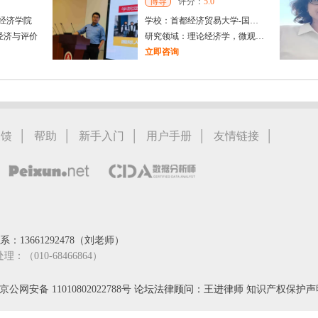
博导
评分：
5.0
经济学院
学校：
首都经济贸易大学
-
国际经济管理学院
经济与评价
研究领域：
理论经济学，微观经济学，产业组织，计量经济学，金融计量
立即咨询
张玉玲
市
乌鲁木齐市
博导
评分：
5.0
教育学院
学校：
新疆财经大学
-
经济学院
文化经济学
研究领域：
政治经济学
|
|
|
|
|
反馈
帮助
新手入门
用户手册
友情链接
立即咨询
：13661292478（刘老师）
处理：（010-68466864）
京公网安备 11010802022788号
论坛法律顾问：王进律师
知识产权保护声