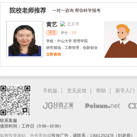
院校老师推荐
一对一咨询 帮你科学报考
黄艺
北京市
博导
评分：
5.0
学校：
中山大学
-
管理学院
研究领域：
工商管理，创新创业
立即咨询
戴稳胜
北京市
博导
评分：
1.0
学校：
中国人民大学
-
财政金融学院
研究领域：
风险管理、保险精算、人民币国际化
|
|
|
手机版
意见反馈
帮助
新手入门
立即咨询
联系客服
值班时间：工作日（9:00--18:00）
如有投资本站、合作意向或
投放广告，请联系：13661292478（刘老师）