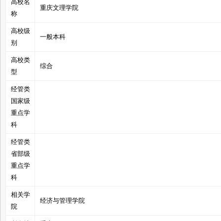
高校名
重庆文理学院
称
高校级
一般本科
别
管
高校类
综合
型
经管类
国家级
重点学
科
经管类
之
省部级
重点学
科
相关学
经济与管理学院
院