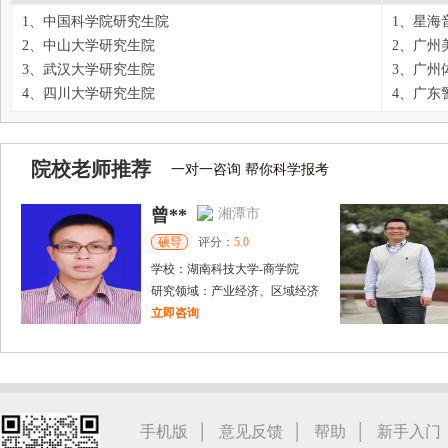
1、中国科学院研究生院
1、星海
2、中山大学研究生院
2、广州
3、武汉大学研究生院
3、广州
4、四川大学研究生院
4、广东
院校老师推荐
一对一咨询 帮你科学报考
曾**
湘潭市
硕导
评分：
5.0
学校：
湖南科技大学
-
商学院
研究领域：
产业经济、区域经济
立即咨询
胡**
株洲市
硕导
评分：
5.0
学校：
湖南工业大学
-
城市与环境学院
研究领域：
土地利用规划、国土空间规划
|
|
|
手机版
意见反馈
帮助
新手入门
立即咨询