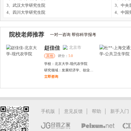
3、武汉大学研究生院
3、中央
4、四川大学研究生院
4、中国
院校老师推荐
一对一咨询 帮你科学报考
赵佳佳
北京市
其他
评分：
5.0
学校：
北京大学
-
现代农学院
研究领域：
发展经济学、创业经济学
立即咨询
张千帆
哈尔滨市
博导
评分：
5.0
学校：
哈尔滨工业大学
-
电气工程及自动化学院
研究领域：
电气工程，新能源汽车驱动和充电
|
|
|
手机版
意见反馈
帮助
新手入门
立即咨询