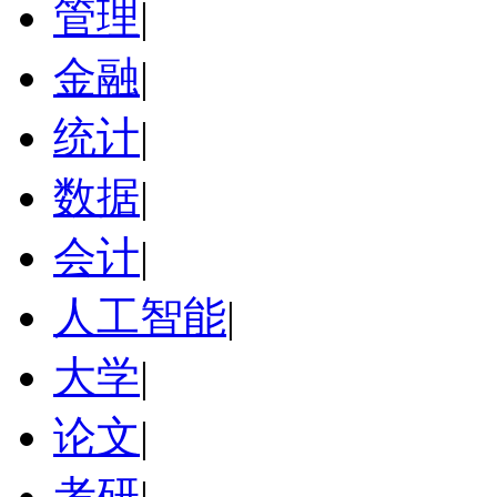
管理
|
金融
|
统计
|
数据
|
会计
|
人工智能
|
大学
|
论文
|
考研
|