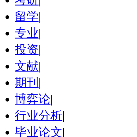
留学
|
专业
|
投资
|
文献
|
期刊
|
博弈论
|
行业分析
|
毕业论文
|