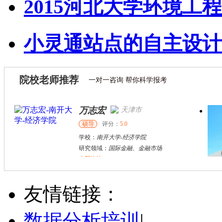
2015河北大学环境工程
小灵通站点的自主设计
院校老师推荐
一对一咨询 帮你科学报考
万志宏
天津市
硕导
评分：
5.0
学校：
南开大学
-
经济学院
研究领域：
国际金融、金融市场
立即咨询
杜**
黄浦区
其他
评分：
5.0
友情链接：
学校：
上海交通大学
-
公共卫生学院
研究领域：
公共卫生
数据分析培训
|
立即咨询