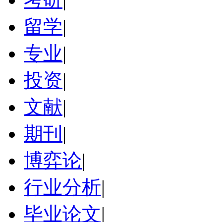
留学
|
专业
|
投资
|
文献
|
期刊
|
博弈论
|
行业分析
|
毕业论文
|