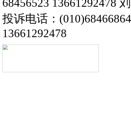
68456523 13661292478
投诉电话：(010)68466
13661292478