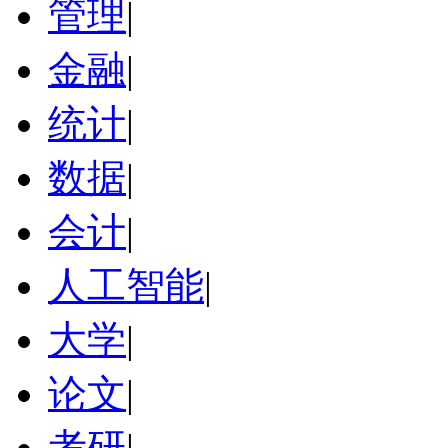
管理
|
金融
|
统计
|
数据
|
会计
|
人工智能
|
大学
|
论文
|
考研
|