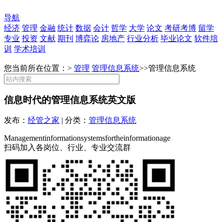
导航
经济
管理
金融
统计
数据
会计
哲学
大学
论文
考研考博
留学
专业
投资
文献
期刊
博弈论
房地产
行业分析
毕业论文
软件培
训
学术培训
您当前所在位置：>
管理
管理信息系统
>>
管理信息系统
信息时代的管理信息系统英文版
发布：
经管之家
| 分类：
管理信息系统
Managementinformationsystemsfortheinformationage
扫码加入各岗位、行业、专业交流群