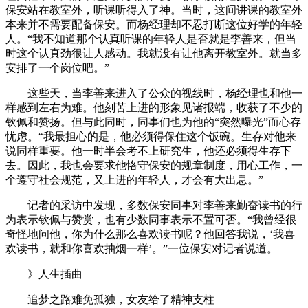
保安站在教室外，听课听得入了神。当时，这间讲课的教室外
本来并不需要配备保安。而杨经理却不忍打断这位好学的年轻
人。“我不知道那个认真听课的年轻人是否就是李善来，但当
时这个认真劲很让人感动。我就没有让他离开教室外。就当多
安排了一个岗位吧。”
这些天，当李善来进入了公众的视线时，杨经理也和他一
样感到左右为难。他刻苦上进的形象见诸报端，收获了不少的
钦佩和赞扬。但与此同时，同事们也为他的“突然曝光”而心存
忧虑。“我最担心的是，他必须得保住这个饭碗。生存对他来
说同样重要。他一时半会考不上研究生，他还必须得生存下
去。因此，我也会要求他恪守保安的规章制度，用心工作，一
个遵守社会规范，又上进的年轻人，才会有大出息。”
记者的采访中发现，多数保安同事对李善来勤奋读书的行
为表示钦佩与赞赏，也有少数同事表示不置可否。“我曾经很
奇怪地问他，你为什么那么喜欢读书呢？他回答我说，‘我喜
欢读书，就和你喜欢抽烟一样’。”一位保安对记者说道。
》人生插曲
追梦之路难免孤独，女友给了精神支柱