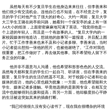
虽然每天有不少复旦学生在他身边来来往往，但李善来和
他们很少有交流机会。连他自己也不知道，在不经意之中，复
旦的学子们对他产生了强大的好奇心。大约一周前，复旦大学
大三学生王璐在岗亭前问路，她看到一个保安亭的桌上有一张
A4大小的纸张，上面密密麻麻地写满了英语。“我觉得他是一
个上进的年轻人，而且是一个有故事的人。”复旦大学内的一
家校园媒体特地造访，想就他的故事写一篇报道，并且配上图
片。忙于工作李善来也来不及和小记者多聊。李善来说，当时
小记者提出想拍一张他的照片，也被他谢绝了。“工作对我也
很重要，把工作做好了，再去做其他事。我不希望给人留下不
务正业的印象。”
他并非不愿意与人沟通，他也希望和形形色色的人交流。
虽然每天都和复旦的学生们一起自习、听讲座，但在李善来的
眼里，复旦学生的生活仍然遥不可及。对于校园小记者和社会
媒体的造访，他的心里也颇为犹豫：一方面，他也希望能和大
学生、媒体记者多接触。毕竟他选择的是新闻专业，在相互交
流中也能够得到点拨和提高；而另一方面，他却极度担心平静
的生活被这突如其来的插曲打断。
“我已经很很久没有安心读书了，现在我在很嘈杂的环境