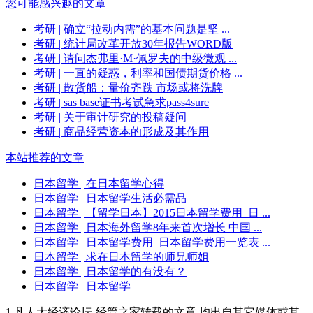
您可能感兴趣的文章
考研
| 确立“拉动内需”的基本问题是坚 ...
考研
| 统计局改革开放30年报告WORD版
考研
| 请问杰弗里·M·佩罗夫的中级微观 ...
考研
| 一直的疑惑，利率和国债期货价格 ...
考研
| 散货船：量价齐跌 市场或将洗牌
考研
| sas base证书考试急求pass4sure
考研
| 关于审计研究的投稿疑问
考研
| 商品经营资本的形成及其作用
本站推荐的文章
日本留学
| 在日本留学心得
日本留学
| 日本留学生活必需品
日本留学
| 【留学日本】2015日本留学费用_日 ...
日本留学
| 日本海外留学8年来首次增长 中国 ...
日本留学
| 日本留学费用_日本留学费用一览表 ...
日本留学
| 求在日本留学的师兄师姐
日本留学
| 日本留学的有没有？
日本留学
| 日本留学
1.凡人大经济论坛-经管之家转载的文章,均出自其它媒体或其