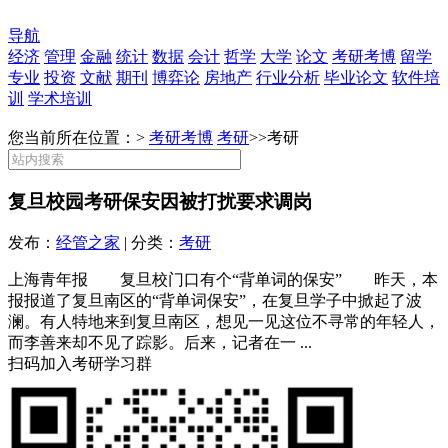
导航
经济
管理
金融
统计
数据
会计
哲学
大学
论文
考研考博
留学
专业
投资
文献
期刊
博弈论
房地产
行业分析
毕业论文
软件培
训
学术培训
您当前所在位置：>
考研考博
考研
>>
考研
复旦校园考研保安因被打扰要求调岗
发布：
经管之家
| 分类：
考研
上海青年报 复旦校门口有个“背单词的保安” 昨天，本
报报道了复旦南区的“背单词保安”，在复旦学子中掀起了波
澜。有人特地来到复旦南区，想见一见这位不寻常的年轻人，
而李善来却不见了踪影。后来，记者在一 ...
扫码加入考研学习群