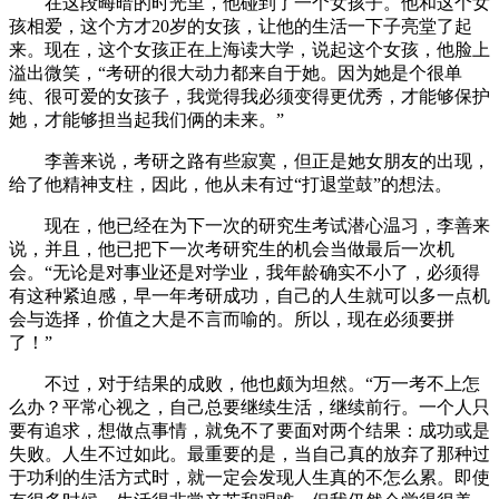
在这段晦暗的时光里，他碰到了一个女孩子。他和这个女
孩相爱，这个方才20岁的女孩，让他的生活一下子亮堂了起
来。现在，这个女孩正在上海读大学，说起这个女孩，他脸上
溢出微笑，“考研的很大动力都来自于她。因为她是个很单
纯、很可爱的女孩子，我觉得我必须变得更优秀，才能够保护
她，才能够担当起我们俩的未来。”
李善来说，考研之路有些寂寞，但正是她女朋友的出现，
给了他精神支柱，因此，他从未有过“打退堂鼓”的想法。
现在，他已经在为下一次的研究生考试潜心温习，李善来
说，并且，他已把下一次考研究生的机会当做最后一次机
会。“无论是对事业还是对学业，我年龄确实不小了，必须得
有这种紧迫感，早一年考研成功，自己的人生就可以多一点机
会与选择，价值之大是不言而喻的。所以，现在必须要拼
了！”
不过，对于结果的成败，他也颇为坦然。“万一考不上怎
么办？平常心视之，自己总要继续生活，继续前行。一个人只
要有追求，想做点事情，就免不了要面对两个结果：成功或是
失败。人生不过如此。最重要的是，当自己真的放弃了那种过
于功利的生活方式时，就一定会发现人生真的不怎么累。即使