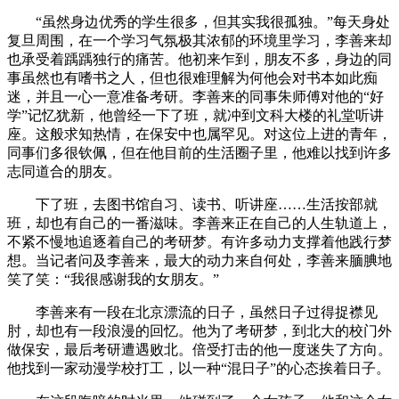
“虽然身边优秀的学生很多，但其实我很孤独。”每天身处
复旦周围，在一个学习气氛极其浓郁的环境里学习，李善来却
也承受着踽踽独行的痛苦。他初来乍到，朋友不多，身边的同
事虽然也有嗜书之人，但也很难理解为何他会对书本如此痴
迷，并且一心一意准备考研。李善来的同事朱师傅对他的“好
学”记忆犹新，他曾经一下了班，就冲到文科大楼的礼堂听讲
座。这般求知热情，在保安中也属罕见。对这位上进的青年，
同事们多很钦佩，但在他目前的生活圈子里，他难以找到许多
志同道合的朋友。
下了班，去图书馆自习、读书、听讲座……生活按部就
班，却也有自己的一番滋味。李善来正在自己的人生轨道上，
不紧不慢地追逐着自己的考研梦。有许多动力支撑着他践行梦
想。当记者问及李善来，最大的动力来自何处，李善来腼腆地
笑了笑：“我很感谢我的女朋友。”
李善来有一段在北京漂流的日子，虽然日子过得捉襟见
肘，却也有一段浪漫的回忆。他为了考研梦，到北大的校门外
做保安，最后考研遭遇败北。倍受打击的他一度迷失了方向。
他找到一家动漫学校打工，以一种“混日子”的心态挨着日子。