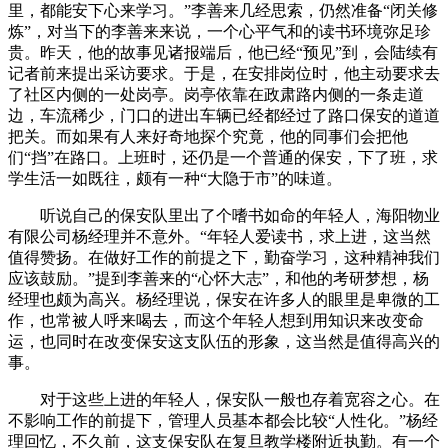
里，都能安下心来学习。”李善来几经思索，仍然准备“闭关修
炼”，对当下的李善来来说，一个心平气和的读书环境弥足珍
贵。昨天，他的故事见诸报端后，他已经“预见”到，会陆续有
记者前来提出采访要求。于是，在安排岗位时，他主动要求去
了社区内侧的一处岗亭。岗亭依靠在政肃路内侧的一条走道
边，车流稀少，门口的进出车辆已经都经过了路口保安的道道
把关。而如果有人来好奇地探个究竟，他的同事们会把他
们“挡”在路口。上班时，还仍是一个普通的保安，下了班，求
学生活一如既往，颇有一种“大隐于市”的味道。
听说自己的保安队里出了个嗜书如命的年轻人，海阳物业
有限公司杨经理并不意外。“年轻人爱读书，求上进，这当然
值得赞扬。在做好工作的前提之下，勤奋学习，这种精神我们
应该鼓励。”提到李善来的“心怀大志”，和他的考研梦想，杨
经理也颇为高兴。杨经理说，保安在许多人的眼里是卑微的工
作，也常被人呼来喝去，而这个年轻人想到用知识来改变命
运，也同时在改变保安这支队伍的形象，这当然是值得高兴的
事。
对于这些上进的年轻人，保安队一般也存着宽容之心。在
不影响工作的前提下，管理人员基本都会比较“人性化。”杨经
理回忆，不久前，这支保安队在复旦教学楼附近执勤。有一个