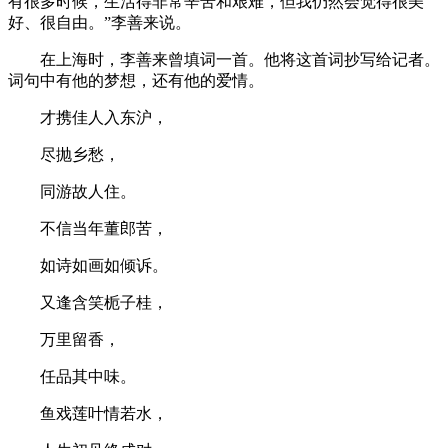
有很多时候，生活得非常辛苦和艰难，但我仍然会觉得很美
好、很自由。”李善来说。
在上海时，李善来曾填词一首。他将这首词抄写给记者。
词句中有他的梦想，还有他的爱情。
才携佳人入东沪，
尽抛乡愁，
同游故人住。
不信当年董郎苦，
如诗如画如倾诉。
又逢含笑栀子桂，
万里留香，
任品其中味。
鱼戏莲叶情若水，