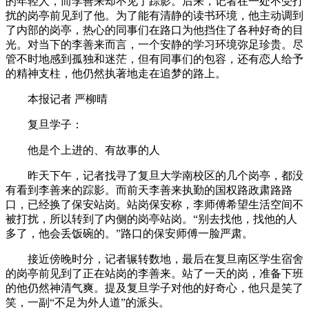
的年轻人，而李善来却不见了踪影。后来，记者在一处不受打
扰的岗亭前见到了他。为了能有清静的读书环境，他主动调到
了内部的岗亭，热心的同事们在路口为他挡住了各种好奇的目
光。对当下的李善来而言，一个安静的学习环境弥足珍贵。尽
管不时地感到孤独和迷茫，但有同事们的包容，还有恋人给予
的精神支柱，他仍然执著地走在追梦的路上。
本报记者 严柳晴
复旦学子：
他是个上进的、有故事的人
昨天下午，记者找寻了复旦大学南校区的几个岗亭，都没
有看到李善来的踪影。而前天李善来执勤的国权路政肃路路
口，已经换了保安站岗。站岗保安称，李师傅希望生活空间不
被打扰，所以转到了内侧的岗亭站岗。“别去找他，找他的人
多了，他会丢饭碗的。”路口的保安师傅一脸严肃。
接近傍晚时分，记者辗转数地，最后在复旦南区学生宿舍
的岗亭前见到了正在站岗的李善来。站了一天的岗，准备下班
的他仍然神清气爽。提及复旦学子对他的好奇心，他只是笑了
笑，一副“不足为外人道”的派头。