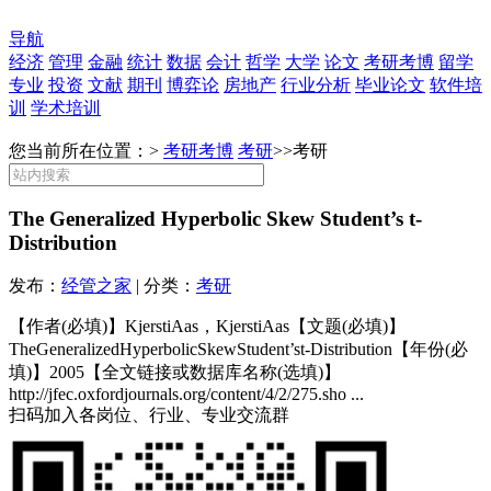
导航
经济
管理
金融
统计
数据
会计
哲学
大学
论文
考研考博
留学
专业
投资
文献
期刊
博弈论
房地产
行业分析
毕业论文
软件培
训
学术培训
您当前所在位置：>
考研考博
考研
>>
考研
The Generalized Hyperbolic Skew Student’s t-
Distribution
发布：
经管之家
| 分类：
考研
【作者(必填)】KjerstiAas，KjerstiAas【文题(必填)】
TheGeneralizedHyperbolicSkewStudent’st-Distribution【年份(必
填)】2005【全文链接或数据库名称(选填)】
http://jfec.oxfordjournals.org/content/4/2/275.sho ...
扫码加入各岗位、行业、专业交流群