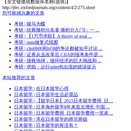
【全文链接或数据库名称(选填)】
http://jfec.oxfordjournals.org/content/4/2/275.short
您可能感兴趣的文章
考研
| 骏马为蝶
考研
| 经典微积分名著 微积分入门Ⅰ：一 ...
考研
| 【1万币求助】A theory of goal ...
考研
| stata做复式线图
考研
| clm0600和hj58的争论都被知乎讨论 ...
考研
| 证券从业改革后 CIIA的报考条件是 ...
考研
| 拯救地球：循环经济的巨大挑战和 ...
考研
| 求助：运行splm包出现的错误提示
本站推荐的文章
日本留学
| 在日本留学心得
日本留学
| 日本留学生活必需品
日本留学
| 【留学日本】2015日本留学费用_日 ...
日本留学
| 日本海外留学8年来首次增长 中国 ...
日本留学
| 日本留学费用_日本留学费用一览表 ...
日本留学
| 求在日本留学的师兄师姐
日本留学
| 日本留学的有没有？