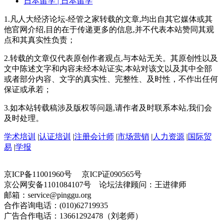
日本留学
| 日本留学
1.凡人大经济论坛-经管之家转载的文章,均出自其它媒体或其
他官网介绍,目的在于传递更多的信息,并不代表本站赞同其观
点和其真实性负责；
2.转载的文章仅代表原创作者观点,与本站无关。其原创性以及
文中陈述文字和内容未经本站证实,本站对该文以及其中全部
或者部分内容、文字的真实性、完整性、及时性，不作出任何
保证或承若；
3.如本站转载稿涉及版权等问题,请作者及时联系本站,我们会
及时处理。
学术培训
|
认证培训
|
注册会计师
|
市场营销
|
人力资源
|
国际贸
易
|
学报
京ICP备11001960号 京ICP证090565号
京公网安备1101084107号 论坛法律顾问：王进律师
邮箱：service@pinggu.org
合作咨询电话：(010)62719935
广告合作电话：13661292478（刘老师）