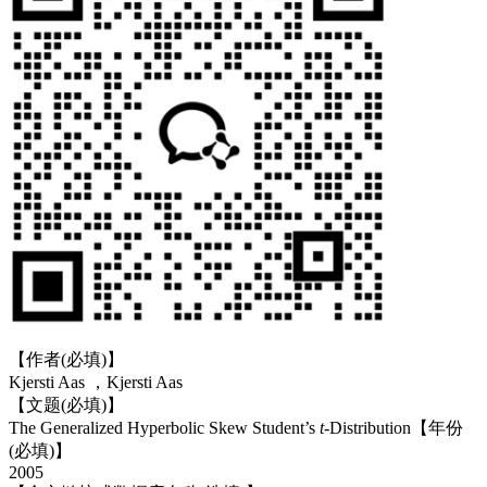
【作者(必填)】
Kjersti Aas ，Kjersti Aas
【文题(必填)】
The Generalized Hyperbolic Skew Student’s
t
-Distribution【年份
(必填)】
2005