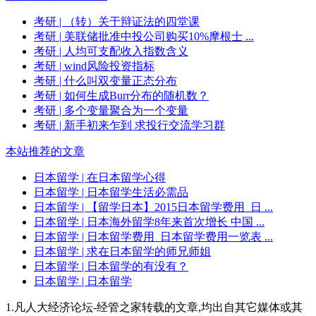
考研
| （转）关于辩证法的四堂课
考研
| 美联储批准中投公司购买10%摩根士 ...
考研
| 人均可支配收入指数含义
考研
| wind风险投资指标
考研
| 什么叫双变量正态分布
考研
| 如何生成Burr分布的随机数？
考研
| 多个变量聚合为一个变量
考研
| 新手初来乍到 求投行交流学习群
本站推荐的文章
日本留学
| 在日本留学心得
日本留学
| 日本留学生活必需品
日本留学
| 【留学日本】2015日本留学费用_日 ...
日本留学
| 日本海外留学8年来首次增长 中国 ...
日本留学
| 日本留学费用_日本留学费用一览表 ...
日本留学
| 求在日本留学的师兄师姐
日本留学
| 日本留学的有没有？
日本留学
| 日本留学
1.凡人大经济论坛-经管之家转载的文章,均出自其它媒体或其