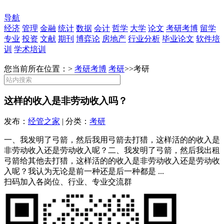
导航
经济
管理
金融
统计
数据
会计
哲学
大学
论文
考研考博
留学
专业
投资
文献
期刊
博弈论
房地产
行业分析
毕业论文
软件培
训
学术培训
您当前所在位置：>
考研考博
考研
>>
考研
这样的收入是非劳动收入吗？
发布：
经管之家
| 分类：
考研
一、我发明了弓箭，然后我用弓箭去打猎，这样活的的收入是
非劳动收入还是劳动收入呢？二、我发明了弓箭，然后我出租
弓箭给其他去打猎，这样活的的收入是非劳动收入还是劳动收
入呢？我认为无论是前一种还是后一种都是 ...
扫码加入各岗位、行业、专业交流群