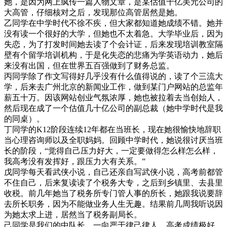
她，是因为网上疯传一篇人物文章，是某估值千亿美元公司的
大高管，仔细核对之后，发现那位高管居然是她。
乙同学在中学时代不徐不疾，但大家都知道她成绩不错。她并
没有读一个很好的大学，但她也不太着急。大学毕业后，因为
失恋，为了打发时间她去读了个会计证，后来发现培训教室隔
壁有个留学培训机构，于是化失恋的悲痛为学英语动力，她后
来没有出国，但在世界五百强做到了财务总监。
丙同学除了作文写得好几乎没有什么值得说的，读了个三流大
学，后来去广州北京的新闻业工作，做到某门户网站的总监年
薪五十万。因该网站创业气氛浓厚，她也被拉着去当创始人，
然后现在成了一个估值几十亿公司的副总裁（她中学时代是我
的同桌）。
丁同学的K12阶段连续12年都在当班长，现在她很愉快地辞职
当心理咨询师以及全职妈妈。回顾中学时代，她说很讨厌当班
长的阶段，“觉得自己压力好大，一定要做得怎么样怎么样，
我高考没有发挥好，跟压力大有关系。”
戊同学每天看武侠小说，自己还亲自写武侠小说，高考前都管
不住自己，后来复读读了个税务大专，之后到乡镇里、去县里
收税。前几年她当了税务所专门管人事的所长，她跟我说要辞
去所长职务，因为不能做业务人生无趣。结果前几周我听说因
为她太求上进，居然当了税务副局长。
己同学是我们的中队长，一向严于律己律人，高考成绩极好，