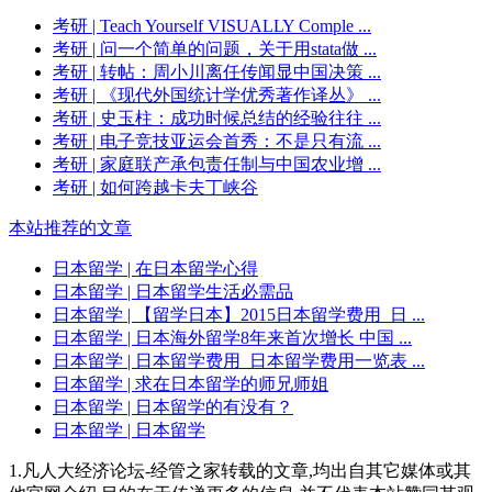
考研
| Teach Yourself VISUALLY Comple ...
考研
| 问一个简单的问题，关于用stata做 ...
考研
| 转帖：周小川离任传闻显中国决策 ...
考研
| 《现代外国统计学优秀著作译丛》 ...
考研
| 史玉柱：成功时候总结的经验往往 ...
考研
| 电子竞技亚运会首秀：不是只有流 ...
考研
| 家庭联产承包责任制与中国农业增 ...
考研
| 如何跨越卡夫丁峡谷
本站推荐的文章
日本留学
| 在日本留学心得
日本留学
| 日本留学生活必需品
日本留学
| 【留学日本】2015日本留学费用_日 ...
日本留学
| 日本海外留学8年来首次增长 中国 ...
日本留学
| 日本留学费用_日本留学费用一览表 ...
日本留学
| 求在日本留学的师兄师姐
日本留学
| 日本留学的有没有？
日本留学
| 日本留学
1.凡人大经济论坛-经管之家转载的文章,均出自其它媒体或其