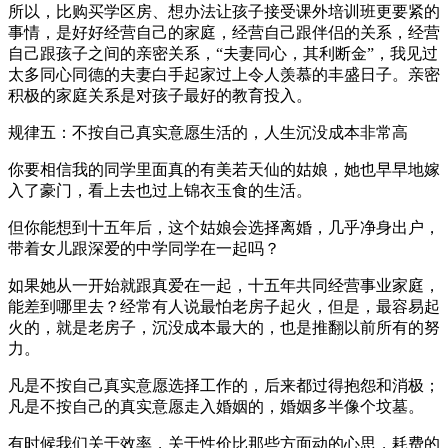
所以，比购买学区房、想办法让孩子接受课外培训班更要紧的
事情，是好好经营自己的家庭，经营自己跟伴侣的关系，经营
自己跟孩子之间的亲密关系，“夫妻同心，其利断金”，我见过
太多同心同德的夫妻白手起家过上令人羡慕的丰盛日子。亲密
积极的家庭关系是对孩子最好的教育投入。
规律五：不按自己真实意愿生活的，人生沉没成本非常高
你要相信我的同学里面真的有美若天仙的姑娘，她也早早地嫁
入了豪门，看上去也过上锦衣玉食的生活。
但你能想到十五年后，这个姑娘会选择离婚，几乎净身出户，
带着女儿跟深爱的中学同学在一起吗？
如果她从一开始就跟真爱在一起，十五年共同经营事业家庭，
能差到哪里去？经常有人说最怕老房子起火，但是，最容易起
火的，就是老房子，沉没成本最大的，也是推翻以前所有的努
力。
凡是不按自己真实意愿选择工作的，后来都过得抱怨和消极；
凡是不按自己的真实意愿走入婚姻的，婚姻多半像个坟墓。
有时候我们关于效率，关于性价比那些方面动的心思，耗费的