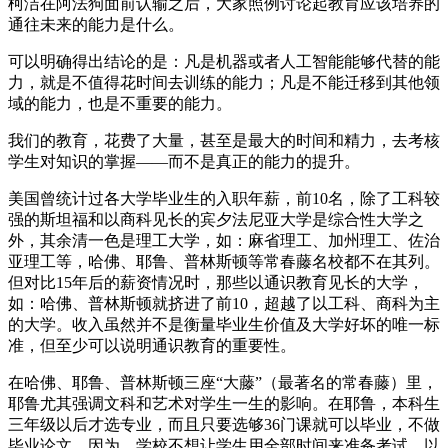
柯洁在阿法狗面前认输之后，大家照例讨论起教育应该培养的
通往未来的能力是什么。
可以明确得出结论的是：凡是机器或者人工智能能够代替的能
力，就是不值得花时间去训练的能力；凡是不能迁移到其他领
域的能力，也是不重要的能力。
我们的教育，花费了大量，甚至是最大的时间和精力，去考核
学生对知识的掌握——而不是真正的能力的提升。
美国曾统计过各大学毕业生的入职年薪，前10名，除了工科较
强的斯坦福和以商科见长的宾夕法尼亚大学是综合性大学之
外，其余清一色是理工大学，如：麻省理工、加州理工、佐治
亚理工等，哈佛、耶鲁、普林斯顿等常春藤名校都不在其列。
但对比15年后的薪资情况时，那些以通识教育见长的大学，
如：哈佛、普林斯顿就挤进了前10，超越了以工科、商科为主
的大学。收入虽然并不是衡量毕业生价值及大学好坏的唯一标
准，但至少可以说明通识教育的重要性。
在哈佛、耶鲁、普林斯顿三座“大藤”（最著名的常春藤）里，
耶鲁尤其强调文科和艺术对学生一生的影响。在耶鲁，本科生
三年级以后才选专业，而且只要选够36门课就可以毕业，不做
毕业论文。因为，学校不想让学生用全部时间来准备考试，以