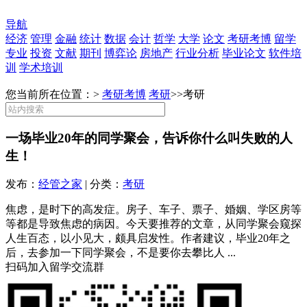
导航
经济
管理
金融
统计
数据
会计
哲学
大学
论文
考研考博
留学
专业
投资
文献
期刊
博弈论
房地产
行业分析
毕业论文
软件培
训
学术培训
您当前所在位置：>
考研考博
考研
>>
考研
一场毕业20年的同学聚会，告诉你什么叫失败的人
生！
发布：
经管之家
| 分类：
考研
焦虑，是时下的高发症。房子、车子、票子、婚姻、学区房等
等都是导致焦虑的病因。今天要推荐的文章，从同学聚会窥探
人生百态，以小见大，颇具启发性。作者建议，毕业20年之
后，去参加一下同学聚会，不是要你去攀比人 ...
扫码加入留学交流群