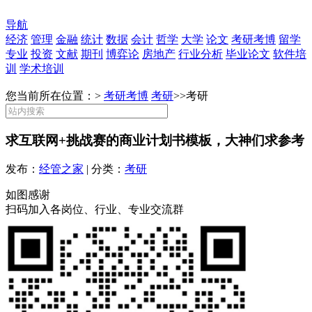
导航
经济
管理
金融
统计
数据
会计
哲学
大学
论文
考研考博
留学
专业
投资
文献
期刊
博弈论
房地产
行业分析
毕业论文
软件培
训
学术培训
您当前所在位置：>
考研考博
考研
>>
考研
求互联网+挑战赛的商业计划书模板，大神们求参考
发布：
经管之家
| 分类：
考研
如图感谢
扫码加入各岗位、行业、专业交流群