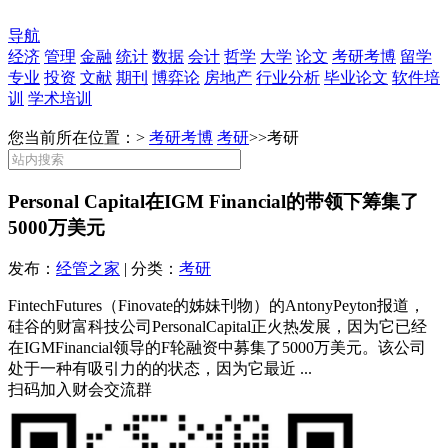
导航
经济
管理
金融
统计
数据
会计
哲学
大学
论文
考研考博
留学
专业
投资
文献
期刊
博弈论
房地产
行业分析
毕业论文
软件培
训
学术培训
您当前所在位置：>
考研考博
考研
>>
考研
Personal Capital在IGM Financial的带领下筹集了
5000万美元
发布：
经管之家
| 分类：
考研
FintechFutures（Finovate的姊妹刊物）的AntonyPeyton报道，
硅谷的财富科技公司PersonalCapital正火热发展，因为它已经
在IGMFinancial领导的F轮融资中募集了5000万美元。该公司
处于一种有吸引力的的状态，因为它最近 ...
扫码加入财会交流群