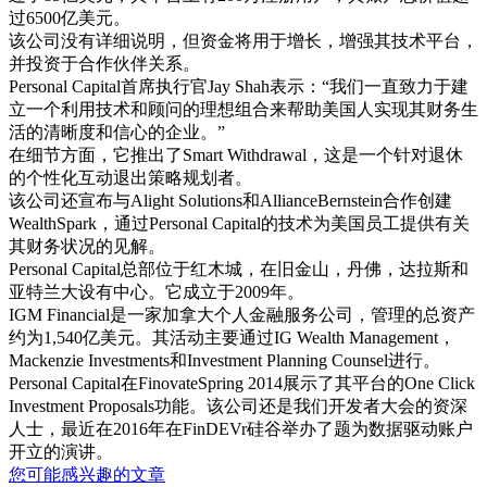
过6500亿美元。
该公司没有详细说明，但资金将用于增长，增强其技术平台，
并投资于合作伙伴关系。
Personal Capital首席执行官Jay Shah表示：“我们一直致力于建
立一个利用技术和顾问的理想组合来帮助美国人实现其财务生
活的清晰度和信心的企业。”
在细节方面，它推出了Smart Withdrawal，这是一个针对退休
的个性化互动退出策略规划者。
该公司还宣布与Alight Solutions和AllianceBernstein合作创建
WealthSpark，通过Personal Capital的技术为美国员工提供有关
其财务状况的见解。
Personal Capital总部位于红木城，在旧金山，丹佛，达拉斯和
亚特兰大设有中心。它成立于2009年。
IGM Financial是一家加拿大个人金融服务公司，管理的总资产
约为1,540亿美元。其活动主要通过IG Wealth Management，
Mackenzie Investments和Investment Planning Counsel进行。
Personal Capital在FinovateSpring 2014展示了其平台的One Click
Investment Proposals功能。该公司还是我们开发者大会的资深
人士，最近在2016年在FinDEVr硅谷举办了题为数据驱动账户
开立的演讲。
您可能感兴趣的文章