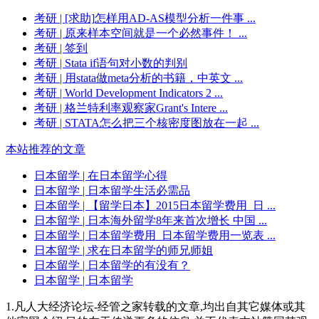
考研
| [求助]怎样用AD-AS模型分析一件事 ...
考研
| 原来样本空间就是一个必然事件！ ...
考研
| 签到
考研
| Stata if语句对小数的判别
考研
| 用stata做meta分析的书籍，中英文 ...
考研
| World Development Indicators 2 ...
考研
| 格兰特利率观察家Grant's Intere ...
考研
| STATA怎么把三个核密度图放在一起 ...
本站推荐的文章
日本留学
| 在日本留学心得
日本留学
| 日本留学生活必需品
日本留学
| 【留学日本】2015日本留学费用_日 ...
日本留学
| 日本海外留学8年来首次增长 中国 ...
日本留学
| 日本留学费用_日本留学费用一览表 ...
日本留学
| 求在日本留学的师兄师姐
日本留学
| 日本留学的有没有？
日本留学
| 日本留学
1.凡人大经济论坛-经管之家转载的文章,均出自其它媒体或其