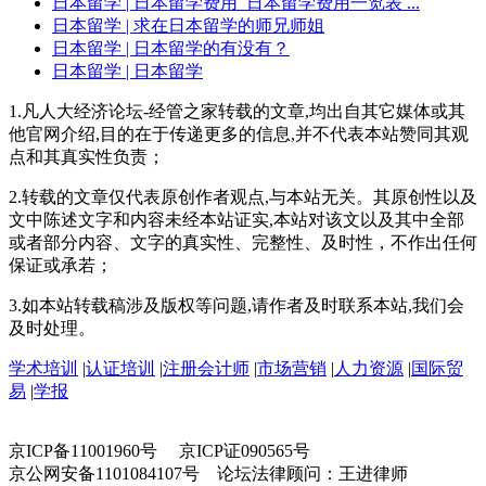
日本留学
| 日本留学费用_日本留学费用一览表 ...
日本留学
| 求在日本留学的师兄师姐
日本留学
| 日本留学的有没有？
日本留学
| 日本留学
1.凡人大经济论坛-经管之家转载的文章,均出自其它媒体或其
他官网介绍,目的在于传递更多的信息,并不代表本站赞同其观
点和其真实性负责；
2.转载的文章仅代表原创作者观点,与本站无关。其原创性以及
文中陈述文字和内容未经本站证实,本站对该文以及其中全部
或者部分内容、文字的真实性、完整性、及时性，不作出任何
保证或承若；
3.如本站转载稿涉及版权等问题,请作者及时联系本站,我们会
及时处理。
学术培训
|
认证培训
|
注册会计师
|
市场营销
|
人力资源
|
国际贸
易
|
学报
京ICP备11001960号 京ICP证090565号
京公网安备1101084107号 论坛法律顾问：王进律师