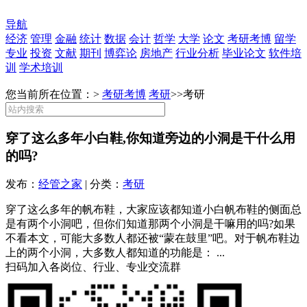
导航
经济
管理
金融
统计
数据
会计
哲学
大学
论文
考研考博
留学
专业
投资
文献
期刊
博弈论
房地产
行业分析
毕业论文
软件培
训
学术培训
您当前所在位置：>
考研考博
考研
>>
考研
穿了这么多年小白鞋,你知道旁边的小洞是干什么用
的吗?
发布：
经管之家
| 分类：
考研
穿了这么多年的帆布鞋，大家应该都知道小白帆布鞋的侧面总
是有两个小洞吧，但你们知道那两个小洞是干嘛用的吗?如果
不看本文，可能大多数人都还被“蒙在鼓里”吧。对于帆布鞋边
上的两个小洞，大多数人都知道的功能是： ...
扫码加入各岗位、行业、专业交流群