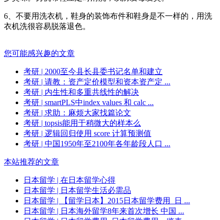
6、不要用洗衣机，鞋身的装饰布件和鞋身是不一样的，用洗
衣机洗很容易脱落退色。
您可能感兴趣的文章
考研
| 2000至今县长县委书记名单和建立
考研
| 请教：资产定价模型和资本资产定 ...
考研
| 内生性和多重共线性的解决
考研
| smartPLS中index values 和 calc ...
考研
| 求助：麻烦大家找篇论文
考研
| topsis能用于稍微大的样本么
考研
| 逻辑回归使用 score 计算预测值
考研
| 中国1950年至2100年各年龄段人口 ...
本站推荐的文章
日本留学
| 在日本留学心得
日本留学
| 日本留学生活必需品
日本留学
| 【留学日本】2015日本留学费用_日 ...
日本留学
| 日本海外留学8年来首次增长 中国 ...