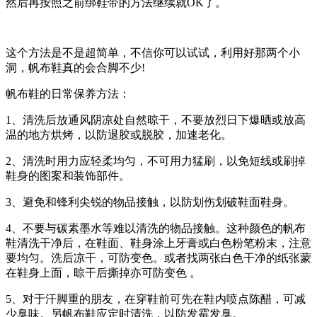
然后再按照之前绑鞋带的方法继续就OK了。
这个方法是不是超简单，不信你可以试试，利用好那两个小
洞，帆布鞋真的会合脚不少!
帆布鞋的日常保养方法：
1、清洗后放通风阴凉处自然晾干，不要放烈日下爆晒或放高
温的地方烘烤，以防退胶或脱胶，加速老化。
2、清洗时用力应轻柔均匀，不可用力猛刷，以免短线或刷掉
鞋身的图案和装饰部件。
3、避免和锋利尖锐的物品接触，以防划伤划破鞋面鞋身。
4、不要与碳素墨水等难以清洗的物品接触。这种颜色的帆布
鞋清洗干净后，在鞋面、鞋身涂上牙膏或白色粉笔粉末，注意
要均匀。洗后凉干，可防变色。或者找两张白色干净的纸张蒙
在鞋身上面，晾干后撕掉亦可防变色 。
5、对于汗脚重的朋友，在穿鞋前可先在鞋内喷点陈醋，可减
少臭味。另帆布鞋应定时清洗，以防发霉发臭。