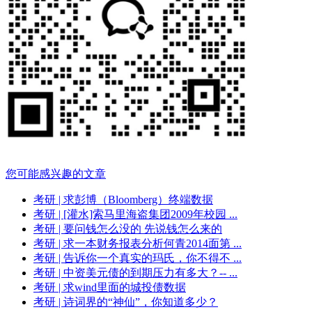
您可能感兴趣的文章
考研
| 求彭博（Bloomberg）终端数据
考研
| [灌水]索马里海盗集团2009年校园 ...
考研
| 要问钱怎么没的 先说钱怎么来的
考研
| 求一本财务报表分析何青2014面第 ...
考研
| 告诉你一个真实的玛氏，你不得不 ...
考研
| 中资美元债的到期压力有多大？-- ...
考研
| 求wind里面的城投债数据
考研
| 诗词界的“神仙”，你知道多少？