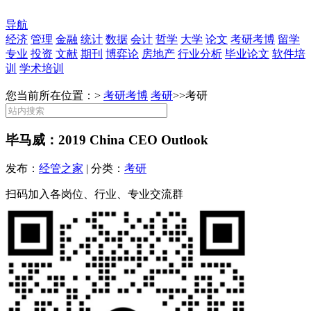
导航
经济
管理
金融
统计
数据
会计
哲学
大学
论文
考研考博
留学
专业
投资
文献
期刊
博弈论
房地产
行业分析
毕业论文
软件培
训
学术培训
您当前所在位置：>
考研考博
考研
>>
考研
毕马威：2019 China CEO Outlook
发布：
经管之家
| 分类：
考研
扫码加入各岗位、行业、专业交流群