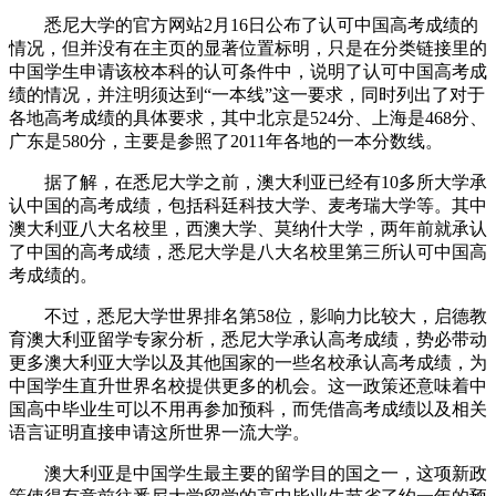
悉尼大学的官方网站2月16日公布了认可中国高考成绩的
情况，但并没有在主页的显著位置标明，只是在分类链接里的
中国学生申请该校本科的认可条件中，说明了认可中国高考成
绩的情况，并注明须达到“一本线”这一要求，同时列出了对于
各地高考成绩的具体要求，其中北京是524分、上海是468分、
广东是580分，主要是参照了2011年各地的一本分数线。
据了解，在悉尼大学之前，澳大利亚已经有10多所大学承
认中国的高考成绩，包括科廷科技大学、麦考瑞大学等。其中
澳大利亚八大名校里，西澳大学、莫纳什大学，两年前就承认
了中国的高考成绩，悉尼大学是八大名校里第三所认可中国高
考成绩的。
不过，悉尼大学世界排名第58位，影响力比较大，启德教
育澳大利亚留学专家分析，悉尼大学承认高考成绩，势必带动
更多澳大利亚大学以及其他国家的一些名校承认高考成绩，为
中国学生直升世界名校提供更多的机会。这一政策还意味着中
国高中毕业生可以不用再参加预科，而凭借高考成绩以及相关
语言证明直接申请这所世界一流大学。
澳大利亚是中国学生最主要的留学目的国之一，这项新政