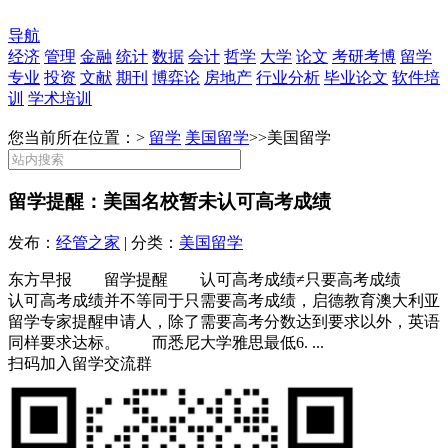
导航
经济
管理
金融
统计
数据
会计
哲学
大学
论文
考研考博
留学
专业
投资
文献
期刊
博弈论
房地产
行业分析
毕业论文
软件培
训
学术培训
您当前所在位置：>
留学
美国留学
>>
美国留学
留学提醒：美国名校暂未认可高考成绩
发布：
经管之家
| 分类：
美国留学
东方早报 留学提醒 认可高考成绩≠只要高考成绩
认可高考成绩并不等同于只需要高考成绩，启德教育澳大利亚
留学专家提醒申请人，除了需要高考分数达到要求以外，英语
同样要求达标。 而悉尼大学雅思最低6. ...
扫码加入留学交流群