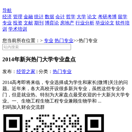
导航
经济
管理
金融
统计
数据
会计
哲学
大学
论文
考研考博
留学
专业
投资
文献
期刊
博弈论
房地产
行业分析
毕业论文
软件培
训
学术培训
您当前所在位置：>
专业
热门专业
>>
热门专业
2014年新兴热门大学专业盘点
发布：
经管之家
| 分类：
热门专业
2014高考即将来临，专业选择成为学生和家长[微博]关注的问
题。近年来，各大高校开设很多新兴专业，虽然这些专业冷
门，但是就业热。特别为大家盘点最受欢迎的十大新兴大学专
业。一、生物工程生物工程专业兼顾生物学和 ...
扫码加入财会交流群