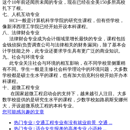
这个10年前还闻所未闻的专业，现在已经在全美150多所高校
扎下了根。
七、人机互动专业
HCI一般是计算机科学学院的研究生课程，但有些学校，
像新泽西理工学院已经开始开设本科课程。
八、法律财会专业
法律财会专业成为会计领域里增长最快的专业，课程包括
金钱侦探(负责调查公司与法律相关的财务漏洞)，除了基本会
计学技能之外，此专业还要求学生具有更广泛的商业知识。
九、社会与环境专业
此专业关注社会与环境的相互影响，在不同学校里侧重稍
有不同。学生一般是主修社会科学理论中的环境问题，大多数
学校都是硕士生水平的课程，也有加大伯克利分校开始开办本
科课程。
十、超微工程专业
在国家超微工程启动会的支持下，越来越引人注目。大多
数学校提供的是研究生水平的课程，少数学校如路易斯安娜州
大，开设超微系统工程的本科专业。
您可能感兴趣的文章
热门专业
| 交通工程专业有没有就业前景_交通 ...
热门专业
| 适合女生报考的高考专业 小语种 ...