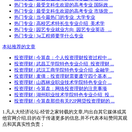
热门专业
| 最受文科生欢迎的高考专业 国际政 ...
热门专业
| 最受文科生欢迎的高考专业 市场营 ...
热门专业
| 当今最热门的专业_大学专业
热门专业
| 高校艺术特长生专业介绍_美术学
热门专业
| 园艺专业就业方向_园艺专业英语_ ...
热门专业
| 3g工程师要学什么专业
本站推荐的文章
投资理财
| 今算盘：个人投资理财投资过程中 ...
投资理财
| 武昌工学院特色专业介绍_投资理财 ...
投资理财
| 武汉工商学院特色专业介绍_金融学 ...
投资理财
| 麦倩：投资理财需要遵守四个基本 ...
投资理财
| 山西林业职业技术学院特色专业介 ...
投资理财
| 今算盘：网络投资理财的注意事项
投资理财
| 湖州职业技术学院特色专业介绍_投 ...
投资理财
| 今算盘那些有关P2P网贷投资理财的 ...
1.凡人大经济论坛-经管之家转载的文章,均出自其它媒体或其
他官网介绍,目的在于传递更多的信息,并不代表本站赞同其观
点和其真实性负责；