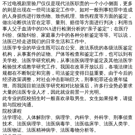
不过电视剧里验尸仅仅是现代法医职责的一个小小侧面，更多
的则是出现在一些司法鉴定工作中。如对一般刑事犯罪中造成
的人身损伤进行致伤物、致伤机理、致伤程度等方面的鉴定，
做出论断供法官在定罪、量刑、赔偿等方面进行判决；利用当
事人父子血清中的DNA进行检测分析的“亲子鉴定”；在医疗
纠纷、保险纠纷、家庭暴力中的各种分析鉴定等等。可以说，
法医已经走进我们的日常生活和工作中。
法医学专业的毕业生既可以在公安、政法系统的各级法医鉴定
机构，从事案件的证物、尸体等检查和鉴定工作，也可以到有
关学校、法医学研究机构，从事法医病理学鉴定及其他法医学
检验技术或教学研究工作。我国在改革开放以后，各项法律法
规都在不断制定和完善，司法鉴定变得日益重要。由于今后的
经济政策调整，对社会冲击影响巨大，刑事犯罪还会逐年猛
增。而我国目前法医学研究相对比较落后，许多行业势必要求
大量的法医专业人才，因此就业前景一片光明。
此专业的院校招生时一般喜欢录取男生。女生如果报考，请提
前与院校沟通。
院校课程
法学理论、人体解剖学、病理学、内科学、外科学、刑事侦查
技术、法医病理学、法医病毒学、法医临床学、法医人类学、
法医物证、法医精神病学、法医毒物分析等。