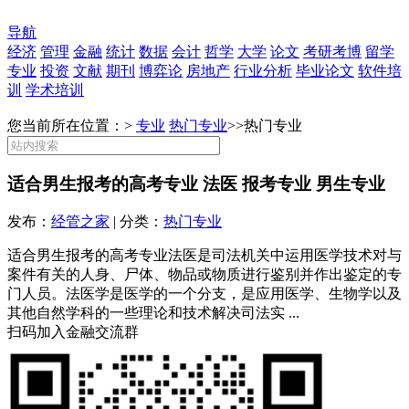
导航
经济
管理
金融
统计
数据
会计
哲学
大学
论文
考研考博
留学
专业
投资
文献
期刊
博弈论
房地产
行业分析
毕业论文
软件培
训
学术培训
您当前所在位置：>
专业
热门专业
>>
热门专业
适合男生报考的高考专业 法医 报考专业 男生专业
发布：
经管之家
| 分类：
热门专业
适合男生报考的高考专业法医是司法机关中运用医学技术对与
案件有关的人身、尸体、物品或物质进行鉴别并作出鉴定的专
门人员。法医学是医学的一个分支，是应用医学、生物学以及
其他自然学科的一些理论和技术解决司法实 ...
扫码加入金融交流群