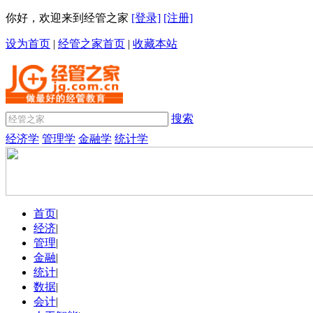
你好，欢迎来到经管之家
[登录]
[注册]
设为首页
|
经管之家首页
|
收藏本站
搜索
经济学
管理学
金融学
统计学
首页
|
经济
|
管理
|
金融
|
统计
|
数据
|
会计
|