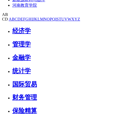
河南教育学院
AB
CD
A
B
C
D
E
F
G
H
I
J
K
L
M
N
O
P
Q
I
S
T
U
V
W
X
Y
Z
经济学
管理学
金融学
统计学
国际贸易
财务管理
保险精算