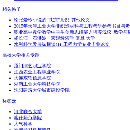
相关帖子
论张爱玲小说的“苍凉”意识_其他论文
2015年天津工业大学非织造材料与工程考研参考书目与
职业高中数学教学中学生创新思维能力培养浅议_数学与
杨长江 石洪波 宏观经济学 复旦 大学
水利科学发展纵横谈(1)_工程力学专业毕业论文
高校大学相关专题
厦门演艺职业学院
江西农业工程职业学院
大连东软信息学院
湖南工业大学科技学院
沈阳建筑大学城市建设学院
标签云
河北联合大学
喀什师范学院
大气科学
新能源材料与器件