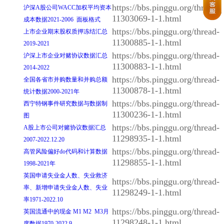
https://bbs.pinggu.org/thread-
沪深A股公司WACC加权平均资本
11303069-1-1.html
成本数据2021-2006 面板格式
https://bbs.pinggu.org/thread-
上市企业期末股权质押冻结汇总
11300885-1-1.html
2019-2021
https://bbs.pinggu.org/thread-
沪深上市企业对赌协议数据汇总
11300883-1-1.html
2014-2022
https://bbs.pinggu.org/thread-
全国各省市并购数量和并购总额
11300878-1-1.html
统计数据2000-2021年
https://bbs.pinggu.org/thread-
西宁特钢事件研究数据与数据制
11300236-1-1.html
图
https://bbs.pinggu.org/thread-
A股上市公司对赌协议数据汇总
11298935-1-1.html
2007-2022.12.20
https://bbs.pinggu.org/thread-
高管风险偏好do代码和计算数据
11298855-1-1.html
1998-2021年
英国申请失业金人数、失业救济
https://bbs.pinggu.org/thread-
率、新增申请失业金人数、失业
11298249-1-1.html
率1971-2022.10
https://bbs.pinggu.org/thread-
英国流通中的现金 M1 M2 M3月
11298248-1-1.html
度数据1970-2022.9