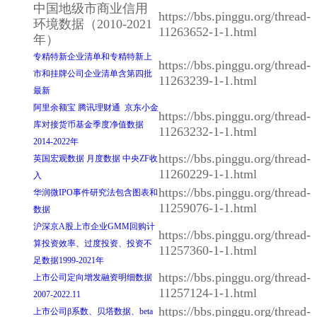
中国地级市商业信用
https://bbs.pinggu.org/thread-
环境数据（2010-2021
11263652-1-1.html
年）
专精特新企业清单和专精特新上
https://bbs.pinggu.org/thread-
市和挂牌公司企业清单含第四批
11263239-1-1.html
最新
阿里余额宝 腾讯理财通 京东小金
https://bbs.pinggu.org/thread-
库对接货币基金季度净值数据
11263232-1-1.html
2014-2022年
https://bbs.pinggu.org/thread-
英国宏观数据 月度数据 中央ZF收
11260229-1-1.html
入
https://bbs.pinggu.org/thread-
华润微IPO事件研究法包含图表和
11259076-1-1.html
数据
沪深京A股上市企业GMM回购计
https://bbs.pinggu.org/thread-
算投资效率、过度投资、投资不
11257360-1-1.html
足数据1999-2021年
https://bbs.pinggu.org/thread-
上市公司定向增发融资明细数据
11257124-1-1.html
2007-2022.11
https://bbs.pinggu.org/thread-
上市公司β系数、贝塔数据、beta