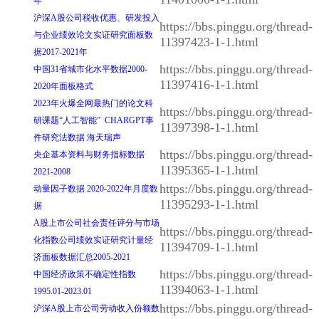
年
沪深A股公司税收优惠、研发投入
https://bbs.pinggu.org/thread-
与企业绩效论文实证研究面板数
11397423-1-1.html
据2017-2021年
https://bbs.pinggu.org/thread-
中国31省城市化水平数据2000-
11397416-1-1.html
2020年面板格式
2023年火爆全网最热门的论文科
https://bbs.pinggu.org/thread-
研课题“人工智能” CHARGPT事
11397398-1-1.html
件研究法数据 海天瑞声
https://bbs.pinggu.org/thread-
央企基本资料与财务指标数据
11395365-1-1.html
2021-2008
https://bbs.pinggu.org/thread-
动量因子数据 2020-2022年月度数
11395293-1-1.html
据
A股上市公司社会责任评分与市场
https://bbs.pinggu.org/thread-
化指数公司绩效实证研究计量经
11394709-1-1.html
济面板数据汇总2005-2021
https://bbs.pinggu.org/thread-
中国经济政策不确定性指数
11394063-1-1.html
1995.01-2023.01
https://bbs.pinggu.org/thread-
沪深A股上市公司劳动收入份额数