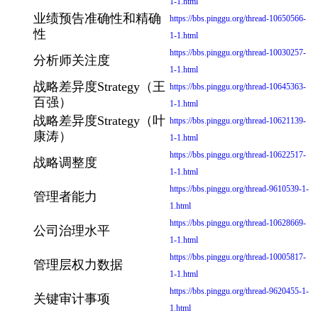
1-1.html
业绩预告准确性和精确
https://bbs.pinggu.org/thread-10650566-
性
1-1.html
https://bbs.pinggu.org/thread-10030257-
分析师关注度
1-1.html
战略差异度Strategy（王
https://bbs.pinggu.org/thread-10645363-
百强）
1-1.html
战略差异度Strategy（叶
https://bbs.pinggu.org/thread-10621139-
康涛）
1-1.html
https://bbs.pinggu.org/thread-10622517-
战略调整度
1-1.html
https://bbs.pinggu.org/thread-9610539-1-
管理者能力
1.html
https://bbs.pinggu.org/thread-10628669-
公司治理水平
1-1.html
https://bbs.pinggu.org/thread-10005817-
管理层权力数据
1-1.html
https://bbs.pinggu.org/thread-9620455-1-
关键审计事项
1.html