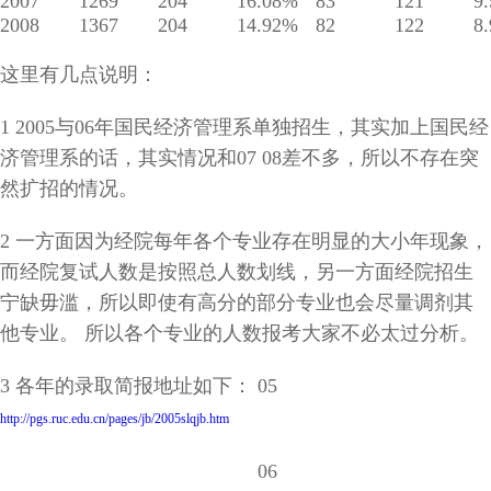
2007
1269
204
16.08%
83
121
9
2008
1367
204
14.92%
82
122
8
这里有几点说明：
1 2005与06年国民经济管理系单独招生，其实加上国民经
济管理系的话，其实情况和07 08差不多，所以不存在突
然扩招的情况。
2 一方面因为经院每年各个专业存在明显的大小年现象，
而经院复试人数是按照总人数划线，另一方面经院招生
宁缺毋滥，所以即使有高分的部分专业也会尽量调剂其
他专业。 所以各个专业的人数报考大家不必太过分析。
3 各年的录取简报地址如下： 05
http://pgs.ruc.edu.cn/pages/jb/2005slqjb.htm
06