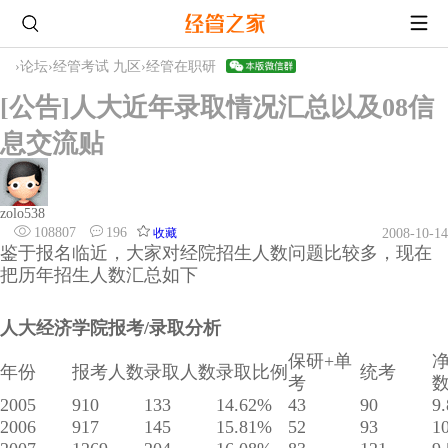
›
论坛
›
经管考试 九区
›
经管在职研
[公告]人大近年录取情况汇总以及08信
息交流贴
zolo538
108807
196
收藏
2008-10-14
鉴于报名临近，大家对经院招生人数问题比较多，现在
把历年招生人数汇总如下
人大经济学院报考/录取分析
保研+单
年份
报考人数
录取人数
录取比例
统考
考
2005
910
133
14.62%
43
90
9
2006
917
145
15.81%
52
93
1