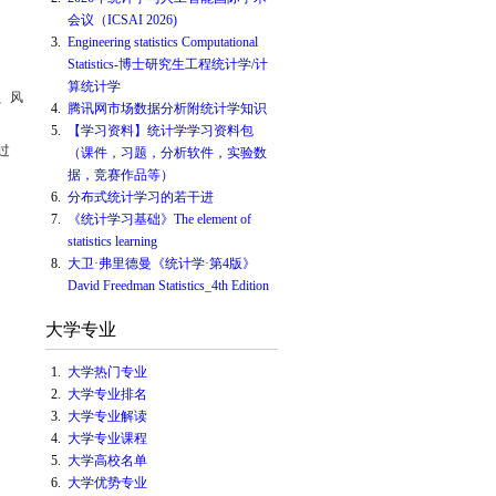
会议（ICSAI 2026)
3.
Engineering statistics Computational
Statistics-博士研究生工程统计学/计
算统计学
、风
4.
腾讯网市场数据分析附统计学知识
5.
【学习资料】统计学学习资料包
过
（课件，习题，分析软件，实验数
据，竞赛作品等）
6.
分布式统计学习的若干进
7.
《统计学习基础》The element of
statistics learning
8.
大卫·弗里德曼《统计学·第4版》
David Freedman Statistics_4th Edition
大学专业
1.
大学热门专业
2.
大学专业排名
3.
大学专业解读
4.
大学专业课程
5.
大学高校名单
6.
大学优势专业