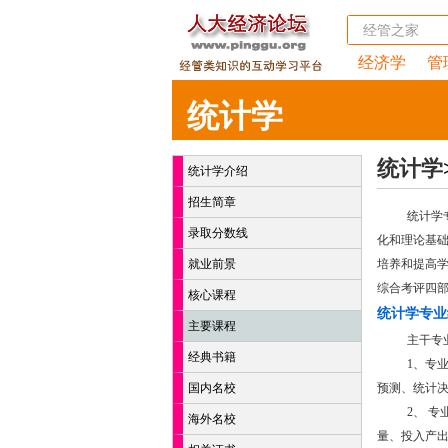
经济学
管
统计学
统计学
统计学介绍
招生简章
统计学
录取分数线
化和理论基
就业前景
培养和提高
综合考评四部
核心课程
统计学专业
主要课程
主干专
经典书籍
1、专
国内名校
预测、统计
2、 
海外名校
量、投入产