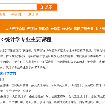
搜索
理学
金融学
统计学
人大经济论坛
经济学
管理学
金融学
统计学
国际贸易专业
财务
>>
统计学专业主要课程
专业课程设置体现“宽口径、厚基础”的办学原则和落实专业培养目标的要求。着重加
础课，扩大专业知识面，学科内容力求适应现代化建设的需要；重视实践性教学环节，
学生的能力，使之对工作具有更广泛的适应性。全部课程划分为基础课、专业课、选修
分。统计学专业毕业总学分 175 学分。
统计学方向
业课
业必修课：国民经济核算、多元统计分析、时间序列分析、抽样技术、应用统计软件、
决策、应用统计学、统计史。
专业选修课：人口统计学、企业经济统计学、金融工程学、公共卫生统计学、金融风险度
出分析、中央银行学、财务分析、项目评估、金融投资统计分析、国际经济统计学、宏