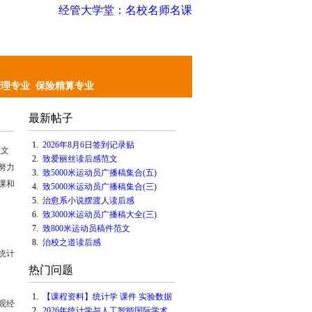
经管大学堂：名校名师名课
管理专业
保险精算专业
最新帖子
1.
2026年8月6日签到记录贴
强文
2.
致爱丽丝读后感范文
努力
3.
致5000米运动员广播稿集合(五)
课和
4.
致5000米运动员广播稿集合(三)
5.
治愈系小说摆渡人读后感
6.
致3000米运动员广播稿大全(三)
7.
致800米运动员稿件范文
8.
治校之道读后感
统计
热门问题
1.
【课程资料】统计学 课件 实验数据
观经
2.
2026年统计学与人工智能国际学术