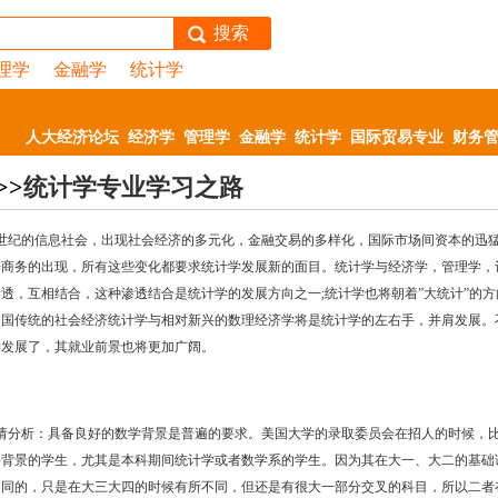
搜索
理学
金融学
统计学
人大经济论坛
经济学
管理学
金融学
统计学
国际贸易专业
财务
>>
统计学专业学习之路
1世纪的信息社会，出现社会经济的多元化，金融交易的多样化，国际市场间资本的迅
子商务的出现，所有这些变化都要求统计学发展新的面目。统计学与经济学，管理学，
透，互相结合，这种渗透结合是统计学的发展方向之一;统计学也将朝着”大统计”的方
中国传统的社会经济统计学与相对新兴的数理经济学将是统计学的左右手，并肩发展。
学发展了，其就业前景也将更加广阔。
请分析：具备良好的数学背景是普遍的要求。美国大学的录取委员会在招人的时候，
科背景的学生，尤其是本科期间统计学或者数学系的学生。因为其在大一、大二的基础
相同的，只是在大三大四的时候有所不同，但还是有很大一部分交叉的科目，所以二者