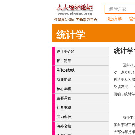
经济学
管
统计学
统计学
统计学介绍
招生简章
面向2
录取分数线
动，以及电
就业前景
机科学互相渗
继续发展，
核心课程
而喻，统计
主要课程
经典书籍
国内名校
海外申
倾向于理工
海外名校
大部分都是