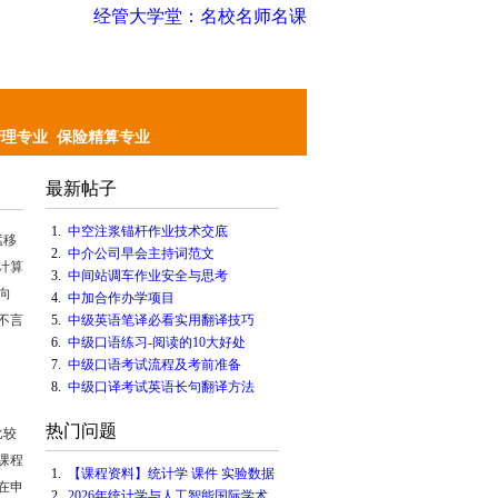
经管大学堂：名校名师名课
管理专业
保险精算专业
最新帖子
1.
中空注浆锚杆作业技术交底
猛移
2.
中介公司早会主持词范文
计算
3.
中间站调车作业安全与思考
向
4.
中加合作办学项目
不言
5.
中级英语笔译必看实用翻译技巧
6.
中级口语练习-阅读的10大好处
7.
中级口语考试流程及考前准备
8.
中级口译考试英语长句翻译方法
热门问题
比较
课程
1.
【课程资料】统计学 课件 实验数据
在申
2.
2026年统计学与人工智能国际学术