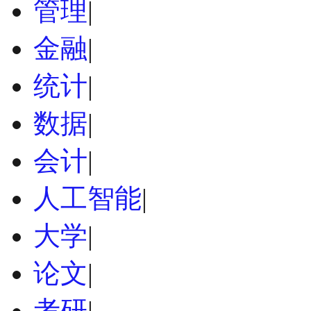
管理
|
金融
|
统计
|
数据
|
会计
|
人工智能
|
大学
|
论文
|
考研
|