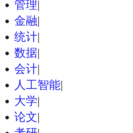
管理
|
金融
|
统计
|
数据
|
会计
|
人工智能
|
大学
|
论文
|
考研
|