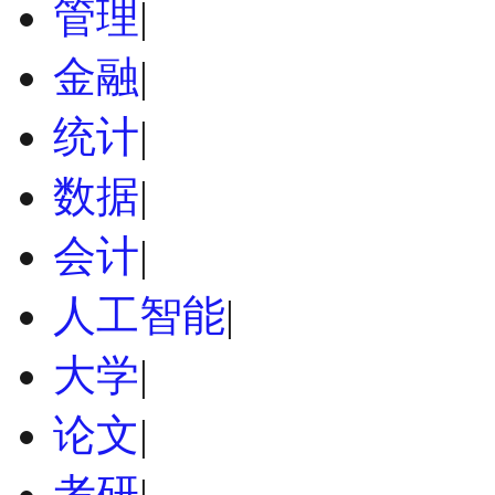
管理
|
金融
|
统计
|
数据
|
会计
|
人工智能
|
大学
|
论文
|
考研
|