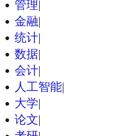
管理
|
金融
|
统计
|
数据
|
会计
|
人工智能
|
大学
|
论文
|
考研
|